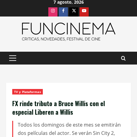
7 agosto, 2026
Saltar
Instagram
Facebook
X
Youtube
al
contenido
Menú
principal
TV y Plataformas
FX rinde tributo a Bruce Willis con el
especial Liberen a Willis
Todos los domingos de este mes se emitirán
dos películas del actor. Se verán Sin City 2,