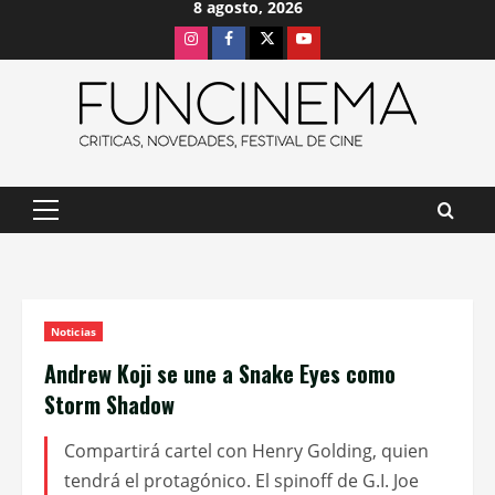
8 agosto, 2026
Saltar
Instagram
Facebook
X
Youtube
al
contenido
Menú
principal
Noticias
Andrew Koji se une a Snake Eyes como
Storm Shadow
Compartirá cartel con Henry Golding, quien
tendrá el protagónico. El spinoff de G.I. Joe