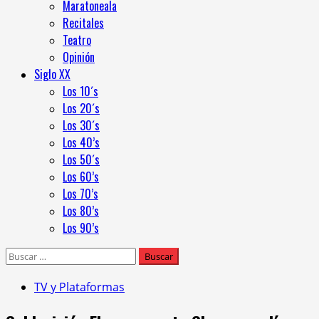
Maratoneala
Recitales
Teatro
Opinión
Siglo XX
Los 10´s
Los 20´s
Los 30´s
Los 40’s
Los 50´s
Los 60’s
Los 70’s
Los 80’s
Los 90’s
Buscar:
TV y Plataformas