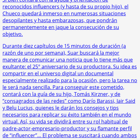
reconocidos influencers (y hasta de su propio hijo), el
Chueco quedará inmerso en numerosas situaciones
desopilantes y hasta embarazosas, que pondrán
permanentemente en jaque la consecución de su
objetivo.
Durante diez capítulos de 15 minutos de duración (a
razón de uno por semana), Suar buscará la mejor
manera de comunicar una noticia que lo tiene más que
exultante: el 25° aniversario de su productora. Su idea es
compartir en el universo digital un documental
especialmente realizado para la ocasión, pero la tarea no
le será nada sencilla. Para conseguir este cometido,
contará con la guía de su hijo, Tomás Kirzner, y de
“consagrados de las redes” como Darío Barassi, Iair Said
y Belu Lucius, quienes le darán los consejos y tips
necesarios para replicar su éxito también en el mundo
virtual. Así, su vida se dividirá entre su rol habitual de
padre-actor-empresario-productor y su flamante perfil
de “influencer”… El problema se suscitará cuando ambos