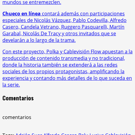
mundos se entremezclen.
Chueco en línea
contará además con participaciones
especiales de Nicolás Vázquez, Pablo Codevilla, Alfredo
Casero, Candela Vetrano, Ruggero Pasquarelli, Martín
Garabal, Nicolás De Tracy y otros invitados que se
develarán a lo largo de la trama.
Con este proyecto, Polka y Cablevisión Flow apuestan a la
producción de contenido transmedia y no tradicional,
donde la historia también se extenderá a las redes
sociales de los propios protagonistas, amplificando la
experiencia y contando más detalles de lo que suceda en
la serie.
Comentarios
comentarios