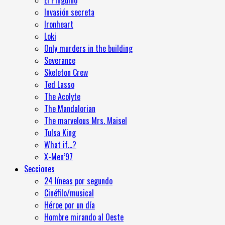
El Pingüino
Invasión secreta
Ironheart
Loki
Only murders in the building
Severance
Skeleton Crew
Ted Lasso
The Acolyte
The Mandalorian
The marvelous Mrs. Maisel
Tulsa King
What if…?
X-Men’97
Secciones
24 líneas por segundo
Cinéfilo/musical
Héroe por un día
Hombre mirando al Oeste