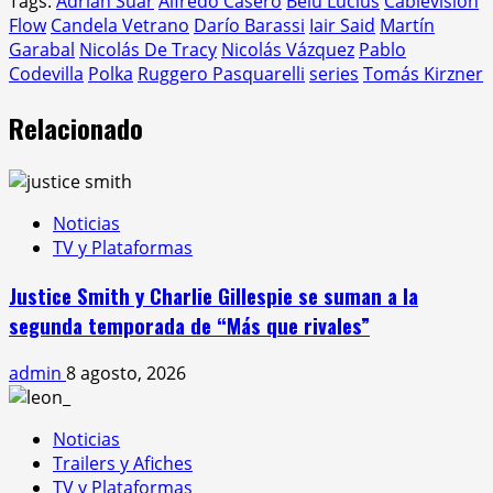
Tags:
Adrián Suar
Alfredo Casero
Belu Lucius
Cablevisión
Flow
Candela Vetrano
Darío Barassi
Iair Said
Martín
Garabal
Nicolás De Tracy
Nicolás Vázquez
Pablo
Codevilla
Polka
Ruggero Pasquarelli
series
Tomás Kirzner
Relacionado
Noticias
TV y Plataformas
Justice Smith y Charlie Gillespie se suman a la
segunda temporada de “Más que rivales”
admin
8 agosto, 2026
Noticias
Trailers y Afiches
TV y Plataformas