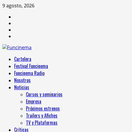
Saltar
9 agosto, 2026
al
Instagram
contenido
Facebook
X
Youtube
Menú
Cartelera
principal
Festival Funcinema
Funcinema Radio
Nosotros
Noticias
Cursos y seminarios
Empresa
Próximos estrenos
Trailers y Afiches
TV y Plataformas
Críticas