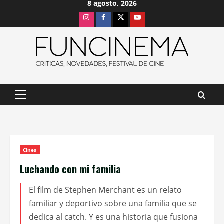
8 agosto, 2026
Saltar
Instagram
Facebook
X
Youtube
al
contenido
Menú
principal
Cines
Luchando con mi familia
El film de Stephen Merchant es un relato
familiar y deportivo sobre una familia que se
dedica al catch. Y es una historia que fusiona