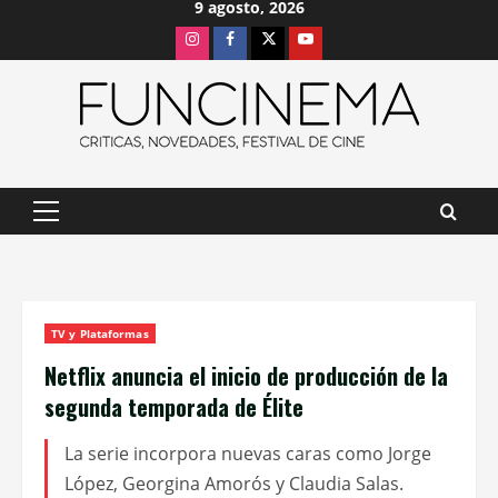
9 agosto, 2026
Saltar
Instagram
Facebook
X
Youtube
al
contenido
Menú
principal
TV y Plataformas
Netflix anuncia el inicio de producción de la
segunda temporada de Élite
La serie incorpora nuevas caras como Jorge
López, Georgina Amorós y Claudia Salas.