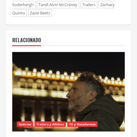
Comentarios
comentarios
Tags:
Andre Holland
Bill Duke
Donovan Mitchell
Karl-Anthony Towns
Kyle MacLachlan
Melvin Gregg
Netflix
Pósters
Reggie Jackson
Sonja Sohn
Steven
Soderbergh
Tarell Alvin McCraney
Trailers
Zachary
Quinto
Zazie Beetz