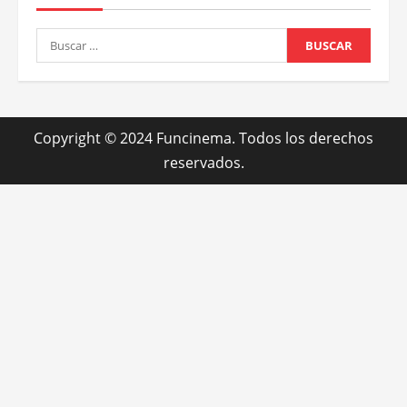
Noticias
Trailers y Afiches
Tony Gilroy dirige a Pedro Pascal en “¡Behemot! Una
vida. En piezas”
5 agosto, 2026
BUSCADOR
Buscar: