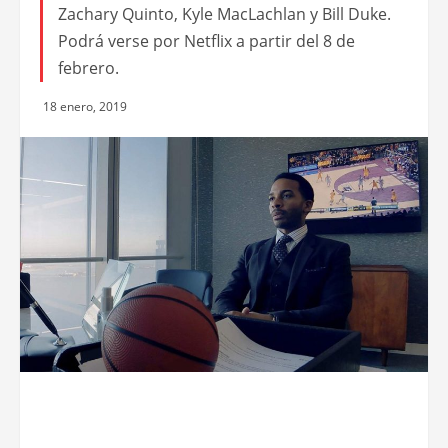
Trailers y Afiches
Avance de High flying bird, lo nuevo de
Steven Soderbergh
El film es protagonizado por André Holland,
Zazie Beetz, Melvin Gregg, Sonja Sohn,
Zachary Quinto, Kyle MacLachlan y Bill Duke.
Podrá verse por Netflix a partir del 8 de
febrero.
18 enero, 2019