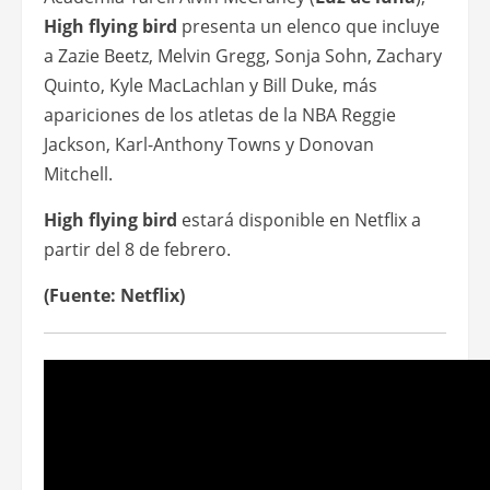
carrera está en peligro, pero Ray juega con altas
apuestas.
Con solo 72 horas para concretar un atrevido
plan, se impone a todos los jugadores
poderosos mientras revela una laguna que
podría cambiar el juego para siempre. El
resultado arroja preguntas sobre quién es
dueño del juego, y quién debería serlo.
Dirigido por el ganador del Premio de la
Academia Steven Soderbergh (
Traffic
) a partir
de un guión del ganador del Premio de la
Academia Tarell Alvin McCraney (
Luz de luna
),
High flying bird
presenta un elenco que incluye
a Zazie Beetz, Melvin Gregg, Sonja Sohn, Zachary
Quinto, Kyle MacLachlan y Bill Duke, más