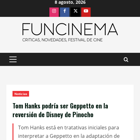
8 agosto, 2026
Saltar
Instagram
Facebook
X
Youtube
al
contenido
Menú
principal
Noticias
Tom Hanks podría ser Geppetto en la
reversión de Disney de Pinocho
Tom Hanks está en tratativas iniciales para
interpretar a Geppetto en la adaptación de