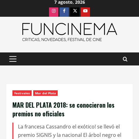
7 agosto, 2026
Saltar
Instagram
Facebook
X
Youtube
al
contenido
Menú
principal
Festivales
Mar del Plata
MAR DEL PLATA 2018: se conocieron los
premios no oficiales
La francesa Cassandro el exótico! se llevó el
premio SIGNIS y la nacional El árbol negro el