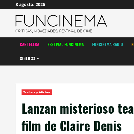
Saltar
8 agosto, 2026
al
contenido
CARTELERA
FESTIVAL FUNCINEMA
FUNCINEMA RADIO
N
SIGLO XX
Trailers y Afiches
Lanzan misterioso tea
film de Claire Denis