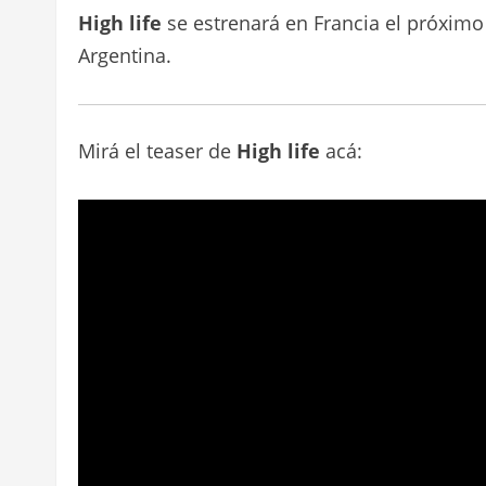
High life
se estrenará en Francia el próximo
Argentina.
Mirá el teaser de
High life
acá: