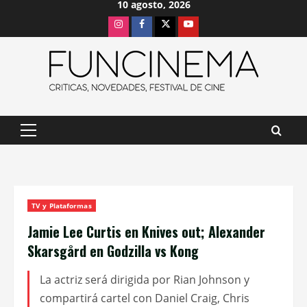
10 agosto, 2026
Saltar
Instagram
Facebook
X
Youtube
al
contenido
Menú
principal
TV y Plataformas
Jamie Lee Curtis en Knives out; Alexander
Skarsgård en Godzilla vs Kong
La actriz será dirigida por Rian Johnson y
compartirá cartel con Daniel Craig, Chris