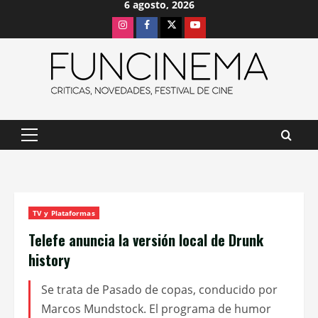
6 agosto, 2026
Saltar
Instagram
Facebook
X
Youtube
al
contenido
Menú
principal
TV y Plataformas
Telefe anuncia la versión local de Drunk
history
Se trata de Pasado de copas, conducido por
Marcos Mundstock. El programa de humor