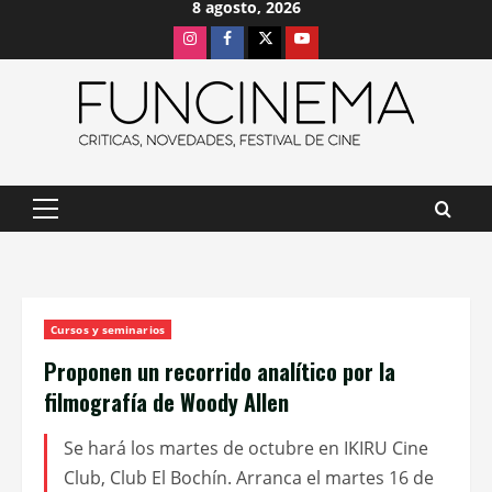
8 agosto, 2026
Saltar
Instagram
Facebook
X
Youtube
al
contenido
Menú
principal
Cursos y seminarios
Proponen un recorrido analítico por la
filmografía de Woody Allen
Se hará los martes de octubre en IKIRU Cine
Club, Club El Bochín. Arranca el martes 16 de