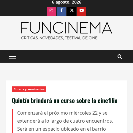
6 agosto, 2026
Saltar
Instagram
Facebook
X
Youtube
al
contenido
Menú
principal
Cursos y seminarios
Quintín brindará un curso sobre la cinefilia
Comenzará el próximo miércoles 22 y se
extenderá a lo largo de cuatro encuentros.
Será en un espacio ubicado en el barrio