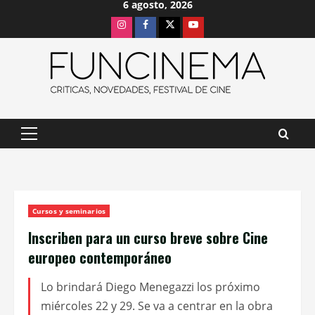
6 agosto, 2026
Saltar
Instagram
Facebook
X
Youtube
al
contenido
Menú
principal
Cursos y seminarios
Inscriben para un curso breve sobre Cine
europeo contemporáneo
Lo brindará Diego Menegazzi los próximo
miércoles 22 y 29. Se va a centrar en la obra