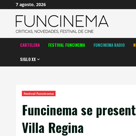
Saltar
7 agosto, 2026
al
contenido
CARTELERA
FESTIVAL FUNCINEMA
FUNCINEMA RADIO
N
SIGLO XX
Festival Funcinema
Funcinema se presenta
Villa Regina