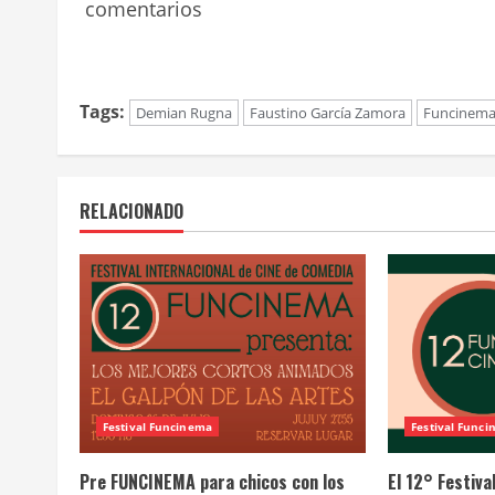
comentarios
Tags:
Demian Rugna
Faustino García Zamora
Funcinem
RELACIONADO
Festival Funcinema
Festival Func
Pre FUNCINEMA para chicos con los
El 12° Festiv