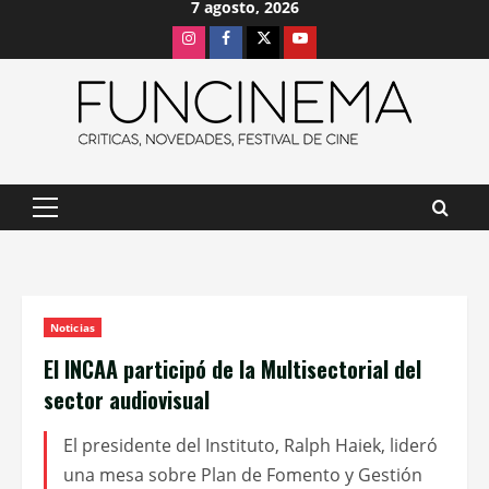
7 agosto, 2026
Saltar
Instagram
Facebook
X
Youtube
al
contenido
Menú
principal
Noticias
El INCAA participó de la Multisectorial del
sector audiovisual
El presidente del Instituto, Ralph Haiek, lideró
una mesa sobre Plan de Fomento y Gestión