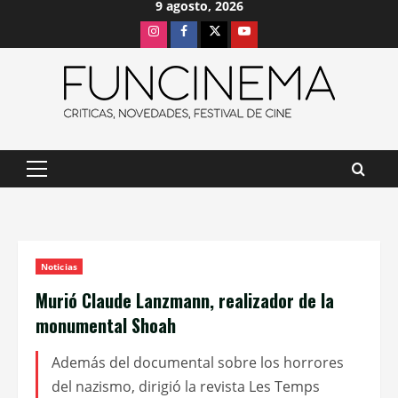
9 agosto, 2026
Saltar
Instagram
Facebook
X
Youtube
al
contenido
Menú
principal
Noticias
Murió Claude Lanzmann, realizador de la
monumental Shoah
Además del documental sobre los horrores
del nazismo, dirigió la revista Les Temps