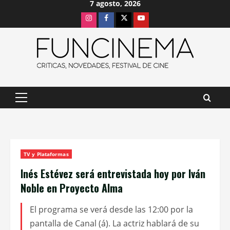
7 agosto, 2026
Saltar
Instagram
Facebook
X
Youtube
al
contenido
Menú
principal
TV y Plataformas
Inés Estévez será entrevistada hoy por Iván
Noble en Proyecto Alma
El programa se verá desde las 12:00 por la
pantalla de Canal (á). La actriz hablará de su