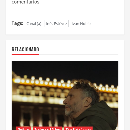
comentarios
Tags:
Canal (á)
Inés Estévez
Iván Noble
RELACIONADO
Noticias
Trailers y Afiches
TV y Plataformas