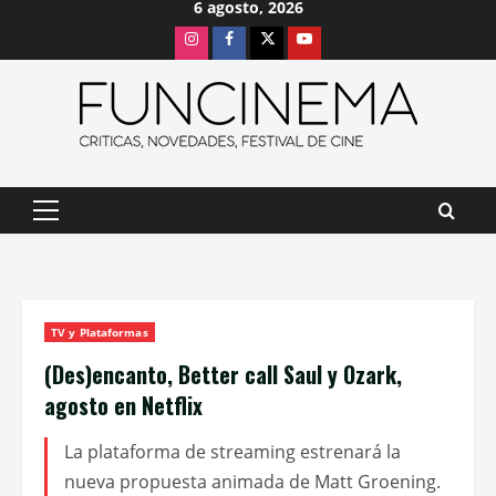
6 agosto, 2026
Saltar
Instagram
Facebook
X
Youtube
al
contenido
Menú
principal
TV y Plataformas
(Des)encanto, Better call Saul y Ozark,
agosto en Netflix
La plataforma de streaming estrenará la
nueva propuesta animada de Matt Groening.