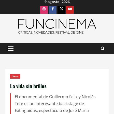
9 agosto, 2026
Saltar
Instagram
Facebook
X
Youtube
al
contenido
Menú
principal
Cines
La vida sin brillos
El documental de Guillermo Felix y Nicolás
Teté es un interesante backstage de
Extinguidas, espectáculo de José María