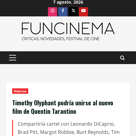
7 agosto, 2026
Saltar
Instagram
Facebook
X
Youtube
al
contenido
Menú
principal
Noticias
Timothy Olyphant podría unirse al nuevo
film de Quentin Tarantino
Compartiría cartel con Leonardo DiCaprio,
Brad Pitt, Margot Robbie, Burt Reynolds, Tim