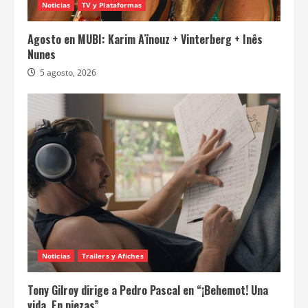
Noticias
TV y Plataformas
Agosto en MUBI: Karim Aïnouz + Vinterberg + Inês
Nunes
5 agosto, 2026
Noticias
Trailers y Afiches
Tony Gilroy dirige a Pedro Pascal en “¡Behemot! Una
vida. En piezas”