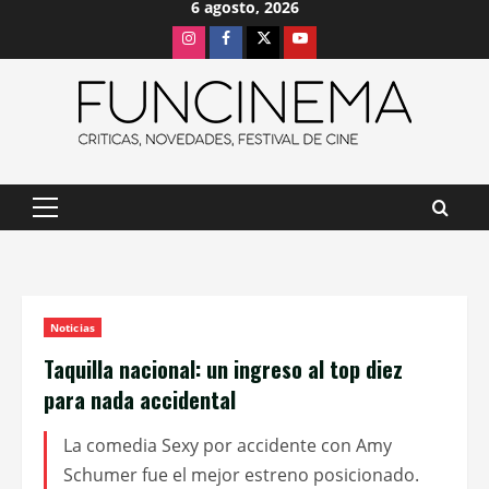
6 agosto, 2026
Saltar
Instagram
Facebook
X
Youtube
al
contenido
Menú
principal
Noticias
Taquilla nacional: un ingreso al top diez
para nada accidental
La comedia Sexy por accidente con Amy
Schumer fue el mejor estreno posicionado.