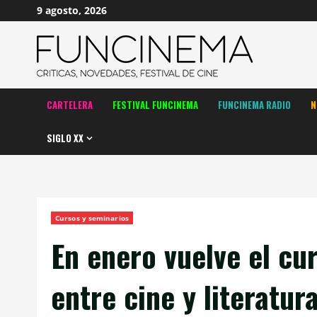
Saltar
9 agosto, 2026
al
contenido
CARTELERA
FESTIVAL FUNCINEMA
FUNCINEMA RADIO
N
SIGLO XX
Cursos y seminarios
En enero vuelve el cu
entre cine y literatur