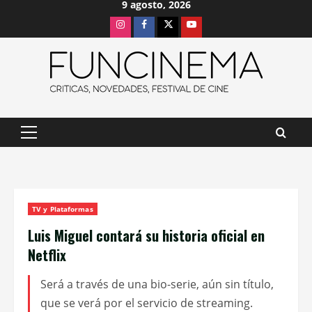
9 agosto, 2026
Saltar
Instagram
Facebook
X
Youtube
al
contenido
Menú
principal
TV y Plataformas
Luis Miguel contará su historia oficial en
Netflix
Será a través de una bio-serie, aún sin título,
que se verá por el servicio de streaming.