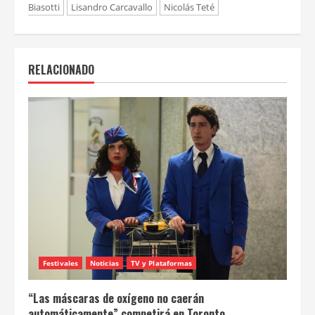
Biasotti
Lisandro Carcavallo
Nicolás Teté
RELACIONADO
Festivales
Noticias
TV y Plataformas
“Las máscaras de oxígeno no caerán
automáticamente” competirá en Toronto