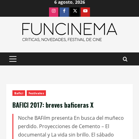
6 agosto, 2026
Saltar
Instagram
Facebook
X
Youtube
al
contenido
Menú
principal
Bafici
Festivales
BAFICI 2017: breves baficeras X
Noche BAFilm presenta En busca del muñeco
perdido. Proyecciones de Cemento – El
documental y La vida sin brillo. El sábado