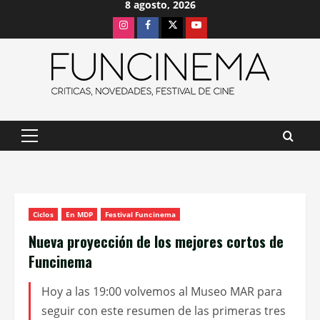
8 agosto, 2026
Saltar
Instagram
Facebook
X
Youtube
al
contenido
Menú
principal
Ciclos
En MDP
Festival Funcinema
Nueva proyección de los mejores cortos de
Funcinema
Hoy a las 19:00 volvemos al Museo MAR para
seguir con este resumen de las primeras tres