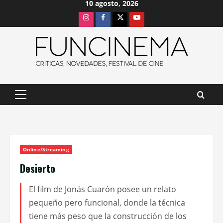
10 agosto, 2026
Saltar
Instagram
Facebook
X
Youtube
al
contenido
Menú
principal
Online/Streaming
Desierto
El film de Jonás Cuarón posee un relato
pequeño pero funcional, donde la técnica
tiene más peso que la construcción de los