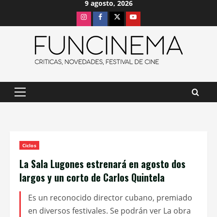
9 agosto, 2026
Saltar
Instagram
Facebook
X
Youtube
al
contenido
Menú
principal
Ciclos
La Sala Lugones estrenará en agosto dos
largos y un corto de Carlos Quintela
Es un reconocido director cubano, premiado
en diversos festivales. Se podrán ver La obra