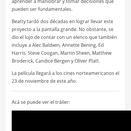
entre dos jóvenes empleados de Hughes,
quienes tienen que guardar secreto sobre su
vínculo porque el empresario tiene como regla
que nadie que trabaja para él puede
enamorarse de otro empleado.
Ambientada en el mundo del Hollywood clásico,
la película muestra un universo conservador y
religioso, en el que los amantes tienen que
aprender a maniobrar y tomar decisiones que
pueden ser fundamentales.
Beatty tardó dos décadas en lograr llevar este
proyecto a la pantalla grande. No obstante, se
dio el lujo de contar con un elenco que también
incluye a Alec Baldwin, Annette Bening, Ed
Harris, Steve Coogan, Martin Sheen, Matthew