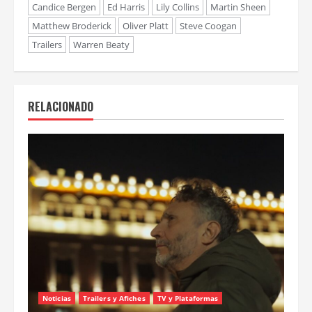
Comentarios
comentarios
Tags:
Alden Ehrenreich
Alec Baldwin
Annette Bening
Candice Bergen
Ed Harris
Lily Collins
Martin Sheen
Matthew Broderick
Oliver Platt
Steve Coogan
Trailers
Warren Beaty
RELACIONADO