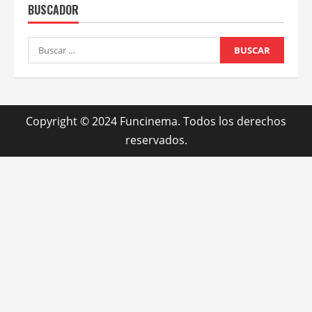
Noticias
Trailers y Afiches
Tony Gilroy dirige a Pedro Pascal en “¡Behemot! Una
vida. En piezas”
5 agosto, 2026
BUSCADOR
Buscar: