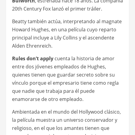
El legendario actor y director Warren Beaty
vuelve a ponerse detrás de cámaras con
Rules
don’t apply
, su primera película luego de
Bulworth
, estrenada hace 18 años. La compañía
20th Century Fox lanzó el primer tráiler.
Beatty también actúa, interpretando al magnate
Howard Hughes, en una película cuyo reparto
principal incluye a Lily Collins y el ascendente
Alden Ehrenreich.
Rules don’t apply
cuenta la historia de amor