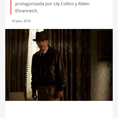
Trailers y Afiches
Avance del regreso de Warren Beaty a la
dirección: Rules don’t apply
El director también actúa, interpretando al
magnate Howard Hughes. La película está
protagonizada por Lily Collins y Alden
Ehrenreich.
18 julio, 2016