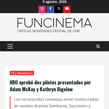
9 agosto, 2026
Saltar
Instagram
Facebook
X
Youtube
al
contenido
Menú
principal
TV y Plataformas
HBO aprobó dos pilotos presentados por
Adam McKay y Kathryn Bigelow
Los reconocidos cineastas están involucrados
en sendos dramas familiares: Succesion y