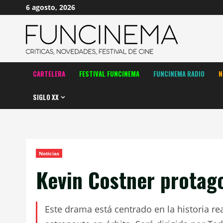
Saltar
6 agosto, 2026
al
contenido
CARTELERA
FESTIVAL FUNCINEMA
FUNCINEMA RADIO
N
SIGLO XX
Noticias
Kevin Costner protago
Este drama está centrado en la historia re