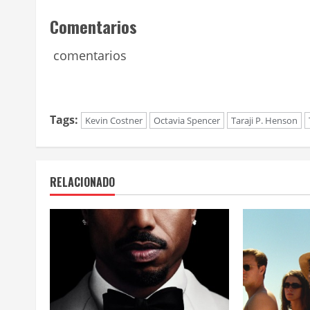
Comentarios
comentarios
Tags:
Kevin Costner
Octavia Spencer
Taraji P. Henson
RELACIONADO