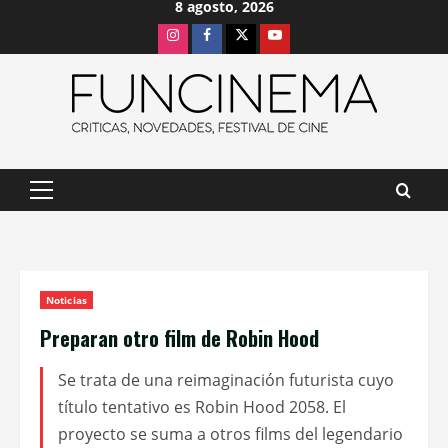
8 agosto, 2026
Saltar
Instagram
Facebook
X
Youtube
al
contenido
Menú
principal
Noticias
Preparan otro film de Robin Hood
Se trata de una reimaginación futurista cuyo
título tentativo es Robin Hood 2058. El
proyecto se suma a otros films del legendario