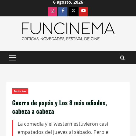
6 agosto, 2026
Saltar
Instagram
Facebook
X
Youtube
al
contenido
Menú
principal
Noticias
Guerra de papás y Los 8 más odiados,
cabeza a cabeza
La comedia y el western estuvieron casi
empatados del jueves al sábado. Pero el