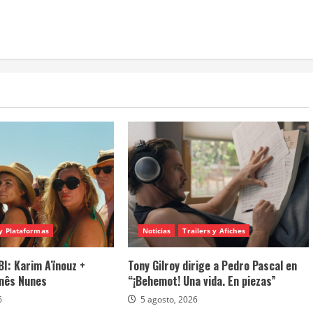
y Plataformas
Noticias
Trailers y Afiches
I: Karim Aïnouz +
Tony Gilroy dirige a Pedro Pascal en
Inês Nunes
“¡Behemot! Una vida. En piezas”
6
5 agosto, 2026