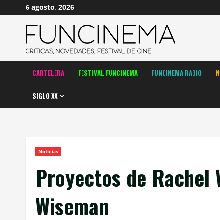
Saltar
6 agosto, 2026
al
contenido
CARTELERA
FESTIVAL FUNCINEMA
FUNCINEMA RADIO
N
SIGLO XX
Noticias
Proyectos de Rachel W
Wiseman