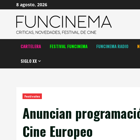
Saltar
8 agosto, 2026
al
contenido
CARTELERA
FESTIVAL FUNCINEMA
FUNCINEMA RADIO
N
SIGLO XX
Festivales
Anuncian programació
Cine Europeo