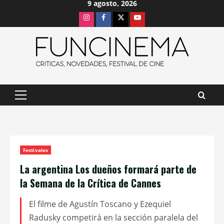
9 agosto, 2026
Saltar
Instagram
Facebook
X
Youtube
al
contenido
Menú
principal
Festivales
La argentina Los dueños formará parte de
la Semana de la Crítica de Cannes
El filme de Agustín Toscano y Ezequiel
Radusky competirá en la sección paralela del