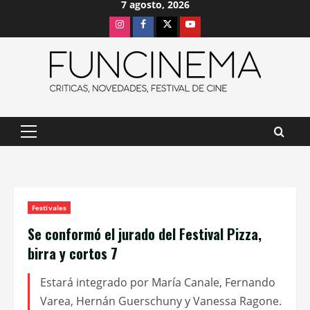
7 agosto, 2026
Saltar
Instagram
Facebook
X
Youtube
al
contenido
Menú
principal
Festivales
Se conformó el jurado del Festival Pizza,
birra y cortos 7
Estará integrado por María Canale, Fernando
Varea, Hernán Guerschuny y Vanessa Ragone.