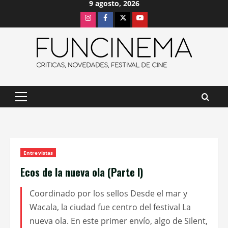
9 agosto, 2026
Saltar
Instagram
Facebook
X
Youtube
al
contenido
Menú
principal
Entrevistas
Ecos de la nueva ola (Parte I)
Coordinado por los sellos Desde el mar y
Wacala, la ciudad fue centro del festival La
nueva ola. En este primer envío, algo de Silent,