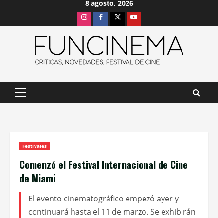
8 agosto, 2026
Saltar
Instagram
Facebook
X
Youtube
al
contenido
Menú
principal
Festivales
Comenzó el Festival Internacional de Cine
de Miami
El evento cinematográfico empezó ayer y
continuará hasta el 11 de marzo. Se exhibirán