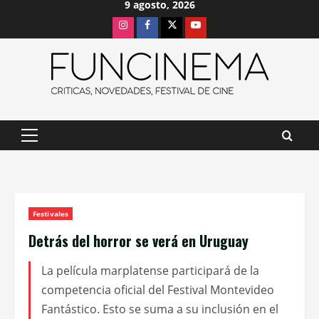
9 agosto, 2026
Saltar
Instagram
Facebook
X
Youtube
al
contenido
Menú
principal
Festivales
Detrás del horror se verá en Uruguay
La película marplatense participará de la
competencia oficial del Festival Montevideo
Fantástico. Esto se suma a su inclusión en el