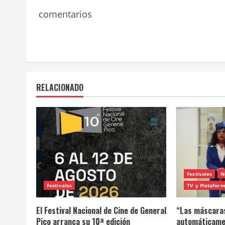
comentarios
RELACIONADO
Festivales
N
Festivales
TV y Platafor
El Festival Nacional de Cine de General
“Las máscaras
Pico arranca su 10ª edición
automáticame