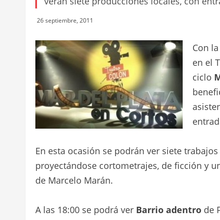
verán siete producciones locales, con entra
26 septiembre, 2011
Con la
en el 
ciclo
M
benefi
asiste
entrad
En esta ocasión se podrán ver siete trabajos
proyectándose cortometrajes, de ficción y 
de Marcelo Marán.
A las 18:00 se podrá ver
Barrio adentro
de P