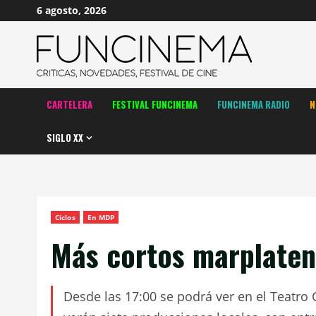
Saltar
6 agosto, 2026
al
contenido
CARTELERA
FESTIVAL FUNCINEMA
FUNCINEMA RADIO
N
SIGLO XX
Ciclos
En MDP
Más cortos marplaten
Desde las 17:00 se podrá ver en el Teatro 