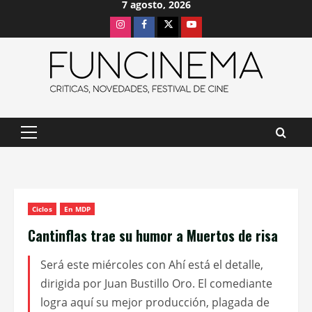
7 agosto, 2026
Saltar
Instagram
Facebook
X
Youtube
al
contenido
Menú
principal
Ciclos
En MDP
Cantinflas trae su humor a Muertos de risa
Será este miércoles con Ahí está el detalle,
dirigida por Juan Bustillo Oro. El comediante
logra aquí su mejor producción, plagada de