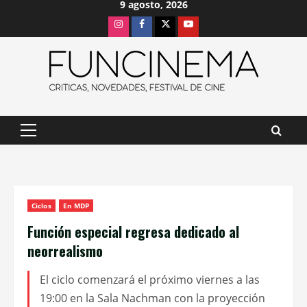
9 agosto, 2026
Saltar
Instagram
Facebook
X
Youtube
al
contenido
Menú
principal
Ciclos
En MDP
Función especial regresa dedicado al
neorrealismo
El ciclo comenzará el próximo viernes a las
19:00 en la Sala Nachman con la proyección