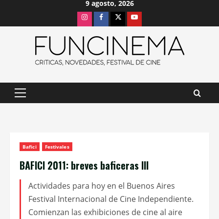
9 agosto, 2026
Saltar
Instagram
Facebook
X
Youtube
al
contenido
Menú
principal
Bafici
Festivales
BAFICI 2011: breves baficeras III
Actividades para hoy en el Buenos Aires
Festival Internacional de Cine Independiente.
Comienzan las exhibiciones de cine al aire