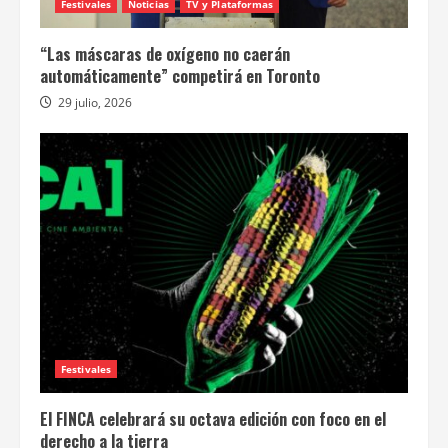
Festivales
Noticias
TV y Plataformas
“Las máscaras de oxígeno no caerán
automáticamente” competirá en Toronto
29 julio, 2026
Festivales
El FINCA celebrará su octava edición con foco en el
derecho a la tierra