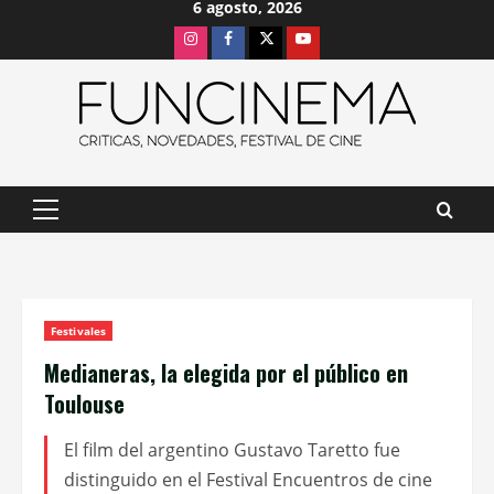
6 agosto, 2026
Saltar
Instagram
Facebook
X
Youtube
al
contenido
Menú
principal
Festivales
Medianeras, la elegida por el público en
Toulouse
El film del argentino Gustavo Taretto fue
distinguido en el Festival Encuentros de cine