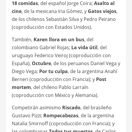
18 comidas
, del español Jorge Coira;
Asalto al
cine
, de la mexicana Iria Gómez, y
Gatos viejos
,
de los chilenos Sebastián Silva y Pedro Peirano
(coproducción con Estados Unidos).
También,
Karen llora en un bus
, del
colombiano Gabriel Rojas;
La vida útil
, del
uruguayo Federico Veiroj (coproducción con
España);
Octubre
, de los peruanos Daniel Vega y
Diego Vega;
Por tu culpa
, de la argentina Anahí
Berneri (coproducción con Francia); y
Post
mortem
, del chileno Pablo Larraín
(coproducción con México y Alemania).
Competirán asimismo
Riscado
, del brasileño
Gustavo Pizzi;
Rompecabezas
, de la argentina
Natalia Smirnoff (coproducción con Francia); y
las colombianas
Todos tus muertos
, de Carlos