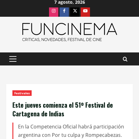
7 agosto, 2026
Saltar
Instagram
Facebook
X
Youtube
al
contenido
Menú
principal
Festivales
Este jueves comienza el 51º Festival de
Cartagena de Indias
En la Competencia Oficial habrá participación
argentina con Por tu culpa y Rompecabezas.