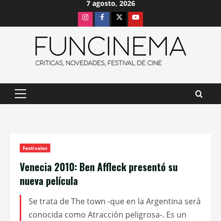
7 agosto, 2026
Saltar
Instagram
Facebook
X
Youtube
al
contenido
Menú
principal
Festivales
Venecia 2010: Ben Affleck presentó su
nueva película
Se trata de The town -que en la Argentina será
conocida como Atracción peligrosa-. Es un