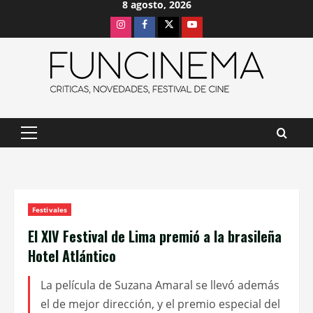
8 agosto, 2026
Saltar
Instagram
Facebook
X
Youtube
al
contenido
Menú
principal
Festivales
El XIV Festival de Lima premió a la brasileña
Hotel Atlántico
La película de Suzana Amaral se llevó además
el de mejor dirección, y el premio especial del