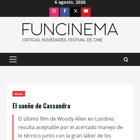
6 agosto, 2026
Saltar
Instagram
Facebook
X
Youtube
al
contenido
Menú
principal
Cines
El sueño de Cassandra
El último film de Woody Allen en Londres
resulta aceptable por el acertado manejo de
lo técnico junto con la gran labor de los